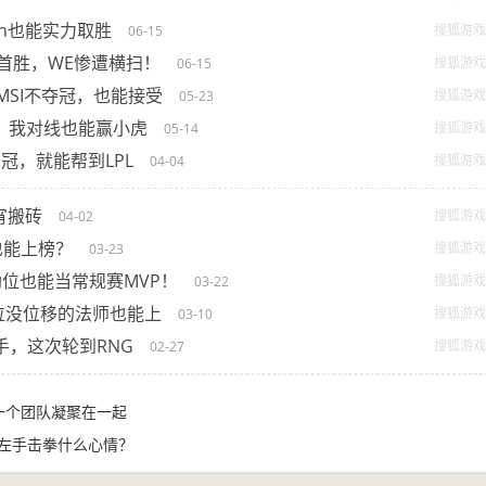
an也能实力取胜
搜狐游戏
06-15
赛首胜，WE惨遭横扫！
搜狐游戏
06-15
次MSI不夺冠，也能接受
搜狐游戏
05-23
G！我对线也能赢小虎
搜狐游戏
05-14
夺冠，就能帮到LPL
搜狐游戏
04-04
宵搬砖
搜狐游戏
04-02
也能上榜？
搜狐游戏
03-23
辅助位也能当常规赛MVP！
搜狐游戏
03-22
位没位移的法师也能上
搜狐游戏
03-10
选手，这次轮到RNG
搜狐游戏
02-27
为一个团队凝聚在一起
与左手击拳什么心情？