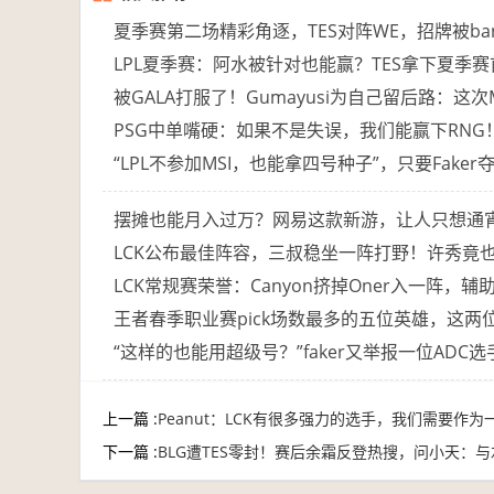
夏季赛第二场精彩角逐，TES对阵WE，招牌被b
LPL夏季赛：阿水被针对也能赢？TES拿下夏季
被GALA打服了！Gumayusi为自己留后路：这
PSG中单嘴硬：如果不是失误，我们能赢下RN
“LPL不参加MSI，也能拿四号种子”，只要Faker
摆摊也能月入过万？网易这款新游，让人只想通
LCK公布最佳阵容，三叔稳坐一阵打野！许秀竟
LCK常规赛荣誉：Canyon挤掉Oner入一阵，
王者春季职业赛pick场数最多的五位英雄，这两
“这样的也能用超级号？”faker又举报一位ADC
上一篇 :
Peanut：LCK有很多强力的选手，我们需要作
下一篇 :
BLG遭TES零封！赛后余霜反登热搜，问小天：