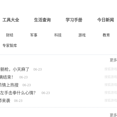
工具大全
生活查询
学习手册
今日新闻
财经
军事
科技
游戏
教育
专家智库
更多
NG躺枪，小天麻了
搜狐游戏
06-23
满结束！
搜狐游戏
06-23
弟情上热搜
搜狐游戏
06-23
与左手击拳什么心情？
搜狐游戏
06-23
师来袭
搜狐游戏
06-23
更多