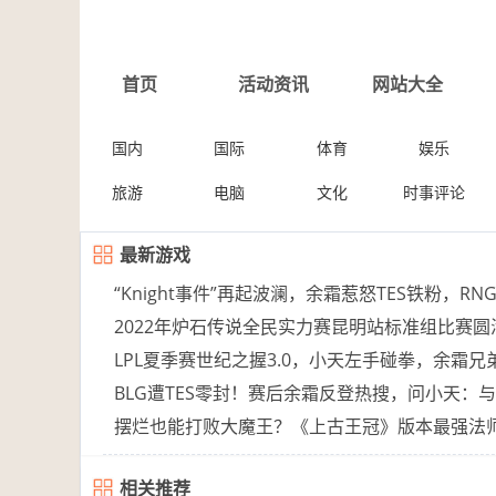
首页
活动资讯
网站大全
国内
国际
体育
娱乐
旅游
电脑
文化
时事评论
最新游戏
“Knight事件”再起波澜，余霜惹怒TES铁粉，R
2022年炉石传说全民实力赛昆明站标准组比赛圆
LPL夏季赛世纪之握3.0，小天左手碰拳，余霜兄
BLG遭TES零封！赛后余霜反登热搜，问小天：
摆烂也能打败大魔王？《上古王冠》版本最强法
相关推荐