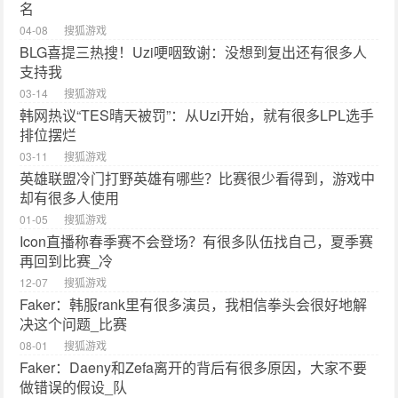
名
04-08
搜狐游戏
BLG喜提三热搜！Uzi哽咽致谢：没想到复出还有很多人
支持我
03-14
搜狐游戏
韩网热议“TES晴天被罚”：从Uzi开始，就有很多LPL选手
排位摆烂
03-11
搜狐游戏
英雄联盟冷门打野英雄有哪些？比赛很少看得到，游戏中
却有很多人使用
01-05
搜狐游戏
Icon直播称春季赛不会登场？有很多队伍找自己，夏季赛
再回到比赛_冷
12-07
搜狐游戏
Faker：韩服rank里有很多演员，我相信拳头会很好地解
决这个问题_比赛
08-01
搜狐游戏
Faker：Daeny和Zefa离开的背后有很多原因，大家不要
做错误的假设_队