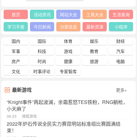
首页
活动资讯
网站大全
工具大全
生活查询
学习手册
今日新闻
分类信息
最新资源
小程序
国内
国际
体育
娱乐
财经
军事
科技
游戏
教育
汽车
房产
时尚
健康
旅游
电脑
文化
时事评论
专家智库
最新游戏
更多+
“Knight事件”再起波澜，余霜惹怒TES铁粉，RNG躺枪，
小天麻了
06-23
搜狐游戏
2022年炉石传说全民实力赛昆明站标准组比赛圆满结
束！