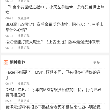
06-23
搜狐游戏
LPL夏季赛世纪之握3.0，小天左手碰拳，余霜兄弟情上热
搜
06-23
搜狐游戏
BLG遭TES零封！赛后余霜反登热搜，问小天：与左手击
拳什么心情？
06-23
搜狐游戏
摆烂也能打败大魔王？《上古王冠》版本最强法师来袭
06-23
搜狐游戏
相关推荐
更多+
Faker不嘴硬了：MSI与预期不同，但有很多打得好的选
手
06-17
搜狐游戏
DFM上单Evi：今年的MSI有很多糟糕的回忆，我们世界
赛再相见吧
05-16
搜狐游戏
管泽元爆料“有很多下路组合老死不相往来”UZI小明被提