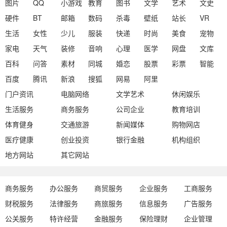
图片
QQ
小游戏
教育
图书
文学
艺术
文史
硬件
BT
邮箱
数码
杀毒
壁纸
站长
VR
生活
女性
少儿
服装
快递
时尚
美食
宠物
家电
天气
装修
音响
心理
医学
网盘
文库
百科
问答
素材
同城
婚恋
股票
彩票
智能
百度
腾讯
新浪
搜狐
网易
阿里
门户资讯
电脑网络
文学艺术
休闲娱乐
生活服务
商务服务
公司企业
教育培训
体育健身
交通旅游
新闻媒体
购物网店
医疗健康
创业投资
银行金融
机构组织
地方网站
其它网站
商务服务
办公服务
商贸服务
企业服务
工商服务
财税服务
法律服务
商旅服务
信息服务
广告服务
公关服务
特许经营
金融服务
保险理财
企业管理