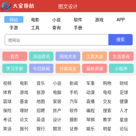
图文设计
网站
电影
小说
软件
游戏
APP
手游
工具
查询
手册
首页
活动资讯
网站大全
工具大全
生活查询
学习手册
今日新闻
分类信息
最新资源
小程序
视频
电影
音乐
小说
新闻
军事
购物
财经
体育
游戏
旅游
电脑
手机
动漫
电视
足球
篮球
基金
地图
家居
汽车
直播
交友
健康
保险
理财
招聘
房产
软件
编程
搜索
人才
考试
论文
英语
设计
摄影
琴棋
教学
星座
笑话
报刊
银行
期货
证券
娱乐
明星
论坛