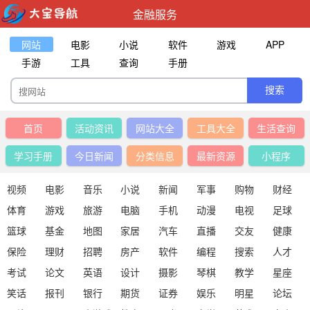
金融服务
网站
电影
小说
软件
游戏
APP
手游
工具
查询
手册
首页
活动资讯
网站大全
工具大全
生活查询
学习手册
今日新闻
分类信息
最新资源
小程序
视频
电影
音乐
小说
新闻
军事
购物
财经
体育
游戏
旅游
电脑
手机
动漫
电视
足球
篮球
基金
地图
家居
汽车
直播
交友
健康
保险
理财
招聘
房产
软件
编程
搜索
人才
考试
论文
英语
设计
摄影
琴棋
教学
星座
笑话
报刊
银行
期货
证券
娱乐
明星
论坛