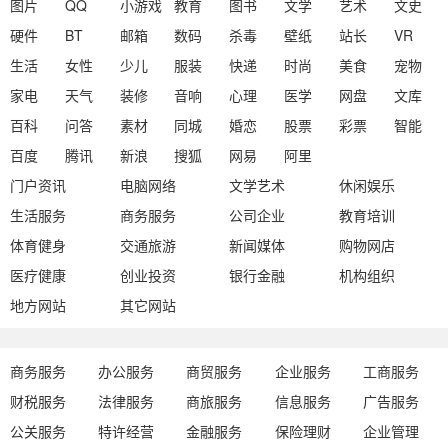
图片
QQ
小游戏
教育
图书
文学
艺术
文史
硬件
BT
邮箱
数码
杀毒
壁纸
站长
VR
生活
女性
少儿
服装
快递
时尚
美食
宠物
家电
天气
装修
音响
心理
医学
网盘
文库
百科
问答
素材
同城
婚恋
股票
彩票
智能
百度
腾讯
新浪
搜狐
网易
阿里
门户资讯
电脑网络
文学艺术
休闲娱乐
生活服务
商务服务
公司企业
教育培训
体育健身
交通旅游
新闻媒体
购物网店
医疗健康
创业投资
银行金融
机构组织
地方网站
其它网站
商务服务
办公服务
商贸服务
企业服务
工商服务
财税服务
法律服务
商旅服务
信息服务
广告服务
公关服务
特许经营
金融服务
保险理财
企业管理