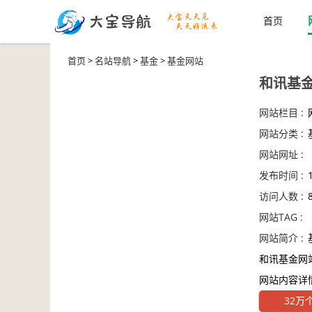
首页
首页
>
名站导航
>
基金
>
基金网站
和讯基
网站栏目 :
网站分类 :
网站网址 :
发布时间 :
访问人数 :
网站TAG :
网站简介 :
和讯基金网
网站内容详
32万