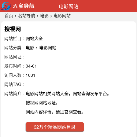
电影网站
首页
>
名站导航
>
电影
>
电影网站
搜视网
网站栏目 :
网站大全
网站分类 :
电影 > 电影网站
网站网址 :
发布时间 :
04-01
访问人数 :
1031
网站TAG :
网站简介 :
电影网站相关网站大全，网站查询发布平台。
搜视网网站地址，
网站内容详情，请进官网查看。
32万个精品网站目录