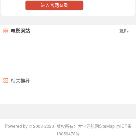
进入官网查看
电影网站
更多+
相关推荐
Powered by © 2008-2023 版权所有：
大宝导航网
SiteMap
京ICP备
18059478号