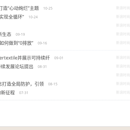
CT打造“心动绚烂”主题
新浪时尚
10-25
实现全循环”
新浪时尚
10-24
新浪时尚
新生态
新浪时尚
09-19
带如何做到“0排放”
新浪时尚
09-16
rtextile并展示可持续纤
新浪时尚
09-01
持续发展论坛提出
新浪时尚
08-31
新浪时尚
念打造全局防护，引领
新浪时尚
08-15
的新征程
新浪时尚
07-31