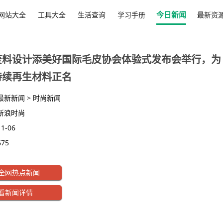
今日新闻
网站大全
工具大全
生活查询
学习手册
最新资
废料设计添美好国际毛皮协会体验式发布会举行，为
持续再生材料正名
最新新闻 > 时尚新闻
新浪时尚
11-06
675
闻快报，一站快速了解天下最新新闻。皮草零废料设计添美好国际毛皮协
全网热点新闻
为天然可持续再生材料正名
看新闻详情