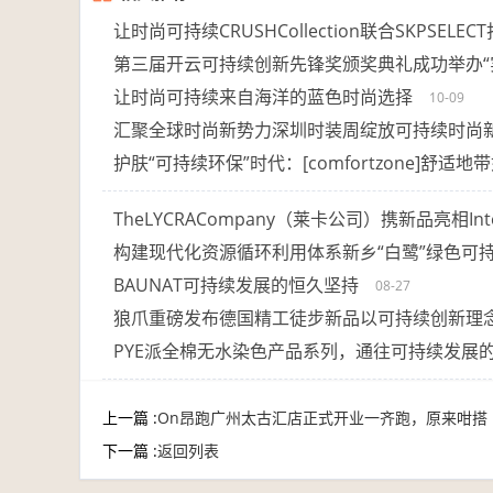
让时尚可持续CRUSHCollection联合SKPSELE
第三届开云可持续创新先锋奖颁奖典礼成功举办“
让时尚可持续来自海洋的蓝色时尚选择
10-09
汇聚全球时尚新势力深圳时装周绽放可持续时尚
护肤“可持续环保”时代：[comfortzone]舒适地
TheLYCRACompany（莱卡公司）携新品亮相Inte
构建现代化资源循环利用体系新乡“白鹭”绿色可
BAUNAT可持续发展的恒久坚持
08-27
狼爪重磅发布德国精工徒步新品以可持续创新理
PYE派全棉无水染色产品系列，通往可持续发展
上一篇 :
On昂跑广州太古汇店正式开业一齐跑，原来咁搭
下一篇 :
返回列表