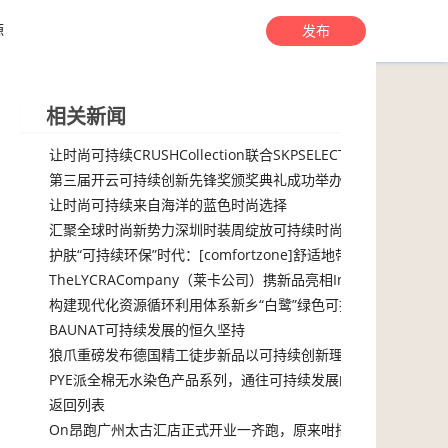
源
发布
相关新闻
让时尚可持续CRUSHCollection联合SKPSELECT打造“心动绚烂
第三届开云可持续创新先锋奖颁奖典礼成功举办“实现全循环”
让时尚可持续来自海洋的蓝色时尚选择
汇聚全球时尚新势力深圳时装周绽放可持续时尚新生态
护肤“可持续环保”时代：[comfortzone]舒适地带如何做到“0排放
TheLYCRACompany（莱卡公司）携新品亮相Intertextile并
构建现代化资源循环利用体系新乡“白鹭”绿色可持续发展论坛提
BAUNAT可持续发展的恒久坚持
会体验式发
狼爪重磅发布德国精工徒步新品以可持续创新理念打造全局防护
PYE派全棉无水染色产品系列，通往可持续发展的新征程
返回列表
On昂跑广州太古汇店正式开业一齐跑，原来咁搭