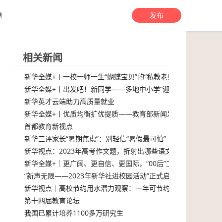
源
发布
相关新闻
新华全媒+丨一校一师一生“蝴蝶宝贝”的“私教老师”
新华全媒+丨出发吧！新同学——多地中小学“迎新”现场扫描
新华英才云端助力高质量就业
新华全媒+丨优质均衡扩优提质——教育部新闻发布会介绍有关
首都教育新视点
新华三评家长“暑期焦虑”：别轻信“暑假最可怕”
新华视点：2023年高考作文题，折射出哪些语文教育新趋势？
化几何？
新华全媒+｜更广阔、更自信、更国际，“00后”工匠的新选择
“新声无限——2023年新华社进校园活动”正式启动
新华视点｜高校节约用水潜力观察：一年可节约20万个“游泳池”
第十四届教育论坛
我国已累计培养1100多万研究生