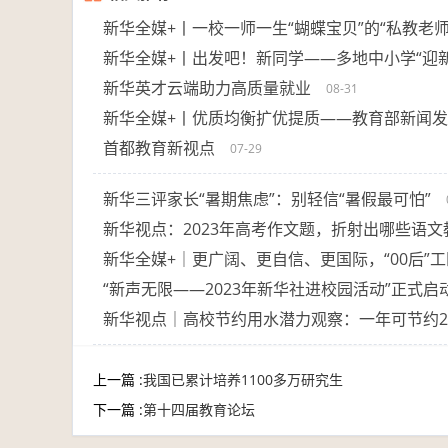
新华全媒+丨一校一师一生“蝴蝶宝贝”的“私教老师
新华全媒+丨出发吧！新同学——多地中小学“迎
新华英才云端助力高质量就业
08-31
新华全媒+丨优质均衡扩优提质——教育部新闻
首都教育新视点
07-29
新华三评家长“暑期焦虑”：别轻信“暑假最可怕”
新华视点：2023年高考作文题，折射出哪些语
新华全媒+｜更广阔、更自信、更国际，“00后”
“新声无限——2023年新华社进校园活动”正式启
新华视点｜高校节约用水潜力观察：一年可节约20
上一篇 :
我国已累计培养1100多万研究生
下一篇 :
第十四届教育论坛