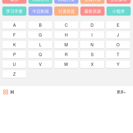
学习手册
今日新闻
分类信息
最新资源
小程序
A
B
C
D
E
F
G
H
I
J
K
L
M
N
O
P
Q
R
S
T
U
V
W
X
Y
Z
H
更多+