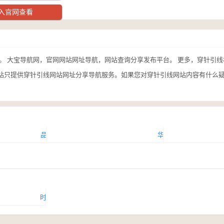
入官网查看
。 大宝导航网，官网网站网址导航，网站查询分享发布平台。 更多，穿针引
站只提供穿针引线网站网址分享导航服务。如果您对穿针引线网站内容有什么
品
华
牌
衣
服
网
装
时
网
装