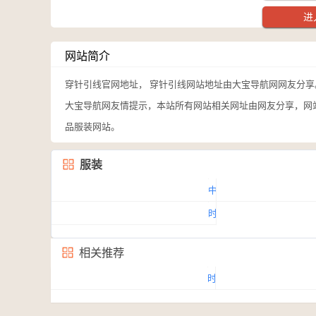
进
网站简介
穿针引线官网地址， 穿针引线网站地址由大宝导航网网友分享
大宝导航网友情提示，本站所有网站相关网址由网友分享，网
品服装网站。
服装
中
服
时
网
装
相关推荐
L`OFFICIEL
时
尚