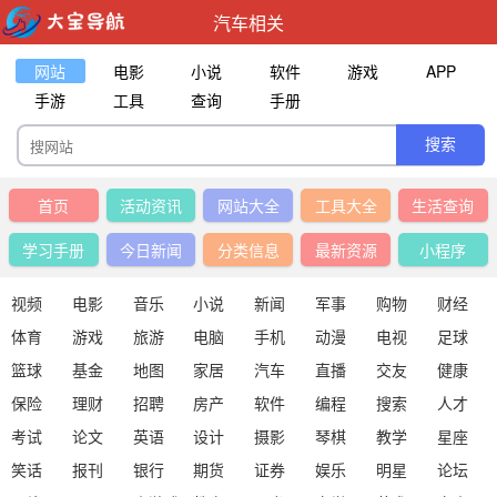
汽车相关
网站
电影
小说
软件
游戏
APP
手游
工具
查询
手册
首页
活动资讯
网站大全
工具大全
生活查询
学习手册
今日新闻
分类信息
最新资源
小程序
视频
电影
音乐
小说
新闻
军事
购物
财经
体育
游戏
旅游
电脑
手机
动漫
电视
足球
篮球
基金
地图
家居
汽车
直播
交友
健康
保险
理财
招聘
房产
软件
编程
搜索
人才
考试
论文
英语
设计
摄影
琴棋
教学
星座
笑话
报刊
银行
期货
证券
娱乐
明星
论坛