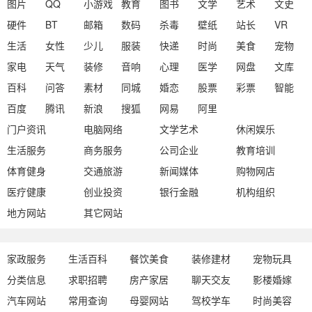
图片
QQ
小游戏
教育
图书
文学
艺术
文史
硬件
BT
邮箱
数码
杀毒
壁纸
站长
VR
生活
女性
少儿
服装
快递
时尚
美食
宠物
家电
天气
装修
音响
心理
医学
网盘
文库
百科
问答
素材
同城
婚恋
股票
彩票
智能
百度
腾讯
新浪
搜狐
网易
阿里
门户资讯
电脑网络
文学艺术
休闲娱乐
生活服务
商务服务
公司企业
教育培训
体育健身
交通旅游
新闻媒体
购物网店
医疗健康
创业投资
银行金融
机构组织
地方网站
其它网站
家政服务
生活百科
餐饮美食
装修建材
宠物玩具
分类信息
求职招聘
房产家居
聊天交友
影楼婚嫁
汽车网站
常用查询
母婴网站
驾校学车
时尚美容