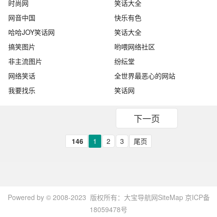
时尚网
笑话大全
网音中国
快乐有色
哈哈JOY笑话网
笑话大全
搞笑图片
哟喂网络社区
非主流图片
纷纭堂
网络笑话
全世界最恶心的网站
我要找乐
笑话网
下一页
146
1
2
3
尾页
Powered by © 2008-2023 版权所有：
大宝导航网
SiteMap
京ICP备
18059478号