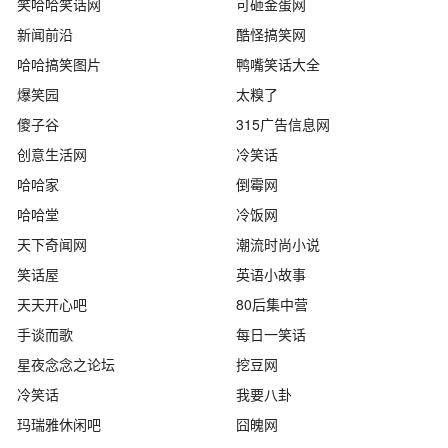
笑哈哈笑话网
可砸金蛋网
新闻前沿
酷怪搞笑网
哈哈搞笑图片
鸭嘴笑话大全
爆笑园
太糗了
傻子谷
315广告信息网
创意生活网
冷笑话
哈哈家
倒霉网
哈哈堂
冷饭网
天下奇闻网
潮流时尚小说
笑话屋
英语小故事
天天开心吧
80后集中营
手谈而歌
每日一笑话
星夜念念之论坛
挖豆网
冷笑话
我要八卦
玛瑞雅休闲吧
囧魄网