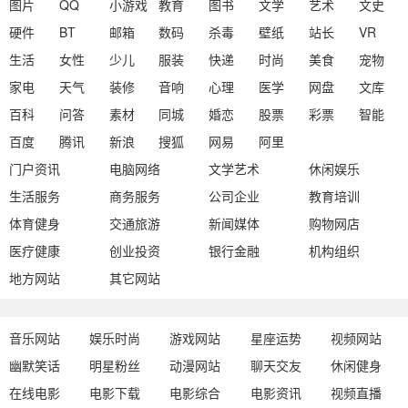
图片
QQ
小游戏
教育
图书
文学
艺术
文史
硬件
BT
邮箱
数码
杀毒
壁纸
站长
VR
生活
女性
少儿
服装
快递
时尚
美食
宠物
家电
天气
装修
音响
心理
医学
网盘
文库
百科
问答
素材
同城
婚恋
股票
彩票
智能
百度
腾讯
新浪
搜狐
网易
阿里
门户资讯
电脑网络
文学艺术
休闲娱乐
生活服务
商务服务
公司企业
教育培训
体育健身
交通旅游
新闻媒体
购物网店
医疗健康
创业投资
银行金融
机构组织
地方网站
其它网站
音乐网站
娱乐时尚
游戏网站
星座运势
视频网站
幽默笑话
明星粉丝
动漫网站
聊天交友
休闲健身
在线电影
电影下载
电影综合
电影资讯
视频直播