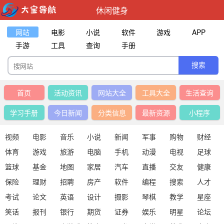
休闲健身
网站
电影
小说
软件
游戏
APP
手游
工具
查询
手册
首页
活动资讯
网站大全
工具大全
生活查询
学习手册
今日新闻
分类信息
最新资源
小程序
视频
电影
音乐
小说
新闻
军事
购物
财经
体育
游戏
旅游
电脑
手机
动漫
电视
足球
篮球
基金
地图
家居
汽车
直播
交友
健康
保险
理财
招聘
房产
软件
编程
搜索
人才
考试
论文
英语
设计
摄影
琴棋
教学
星座
笑话
报刊
银行
期货
证券
娱乐
明星
论坛