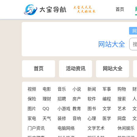
首页
网
网站大全
首页
活动资讯
网站大全
视频
电影
音乐
小说
新闻
军事
购物
财
保险
理财
招聘
房产
软件
编程
搜索
人
图片
QQ
小游戏
教育
图书
文学
艺术
文
家电
天气
装修
音响
心理
医学
网盘
文
门户资讯
电脑网络
文学艺术
休闲娱乐