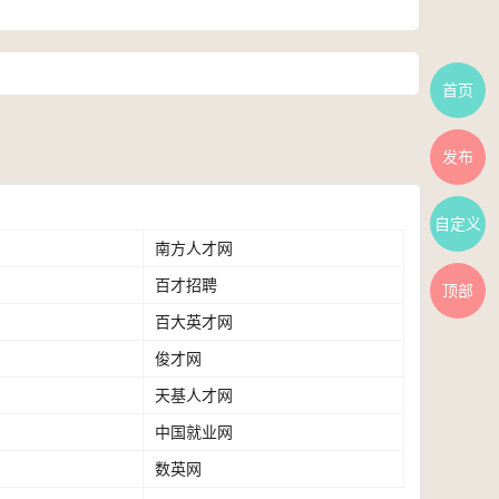
首页
发布
自定义
南方人才网
人
南
才
百才招聘
方
36
百
顶部
热
人
招
百大英才网
才
应
百
线
才
聘
招
届
俊才网
大
外
俊
网
聘
毕
英
企
天基人才网
才
职
天
业
才
人
网
友
中国就业网
基
硕
中
生
网
才
集
人
博
数英网
国
猪
数