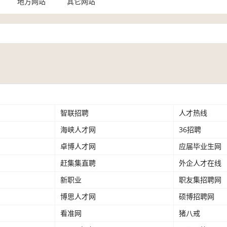
地方网站
其它网站
智联招聘
人才热线
中
智
华
海峡人才网
联
36招聘
中
海
英
招
国
卓博人才网
峡
应届毕业生网
人
卓
才
聘
国
人
才
赶集集直聘
博
外企人才在线
高
赶
网
家
才
职
人
校
新职业
集
职友集招聘网
智
新
人
网
业
才
人
集
通
博思人才网
职
硕博招聘网
第
博
才
网
网
才
直
人
业
一
看准网
思
猪八戒
猎
看