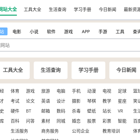
网站大全
工具大全
生活查询
学习手册
今日新闻
最新资
站
电影
小说
软件
游戏
APP
手游
工具
查
工具大全
生活查询
学习手册
今日新闻
经
体育
游戏
旅游
电脑
手机
动漫
电视
足球
篮
才
考试
论文
英语
设计
摄影
琴棋
教学
星座
笑
史
硬件
BT
邮箱
数码
杀毒
壁纸
站长
VR
生
库
百科
问答
素材
同城
婚恋
股票
彩票
智能
百
生活服务
商务服务
公司企业
教育培训
体