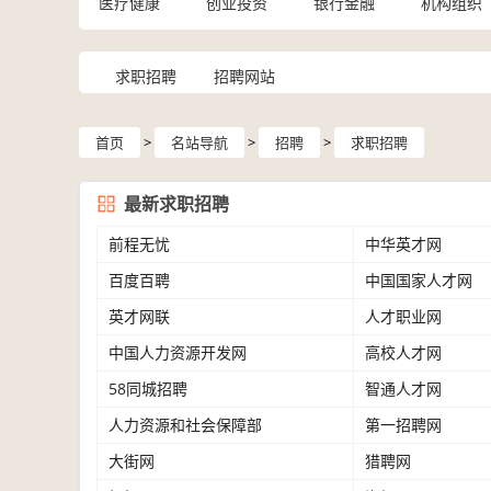
医疗健康
创业投资
银行金融
机构组织
求职招聘
招聘网站
首页
>
名站导航
>
招聘
>
求职招聘
最新求职招聘
前程无忧
中华英才网
前
百度百聘
程
中国国家人才网
百
无
英才网联
度
人才职业网
英
忧
百
中国人力资源开发网
才
高校人才网
中
聘
网
58同城招聘
国
智通人才网
58
联
人
人力资源和社会保障部
同
第一招聘网
人
力
城
大街网
力
猎聘网
大